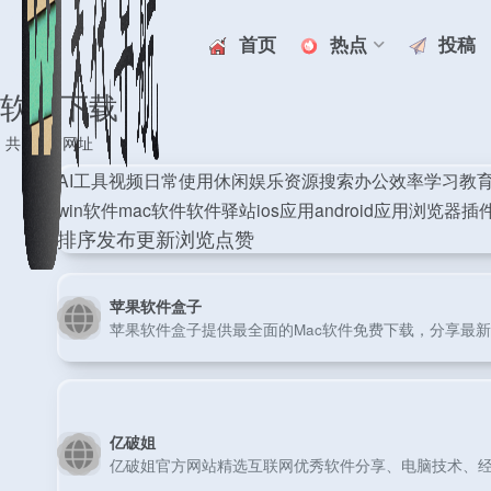
首页
热点
投稿
软件下载
共 63 篇网址
AI工具
视频
日常使用
休闲娱乐
资源搜索
办公效率
学习教
win软件
mac软件
软件驿站
ios应用
android应用
浏览器插
排序
发布
更新
浏览
点赞
苹果软件盒子
苹果软件盒子提供最全面的Mac软件免费下载，分享最新的
亿破姐
亿破姐官方网站精选互联网优秀软件分享、电脑技术、经验