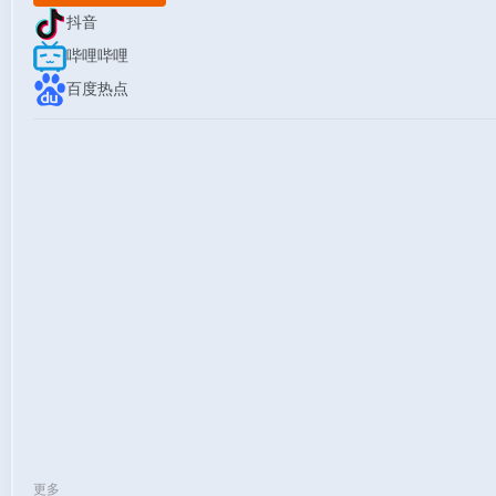
抖音
哔哩哔哩
百度热点
更多