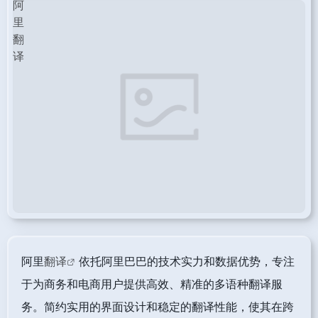
阿里
翻译
依托阿里巴巴的技术实力和数据优势，专注
于为商务和电商用户提供高效、精准的多语种翻译服
务。简约实用的界面设计和稳定的翻译性能，使其在跨