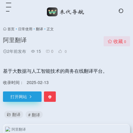
首页
•
日常使用
•
翻译
•
正文
阿里翻译
收藏
0
2年前发布
15
0
0
基于大数据与人工智能技术的商务在线翻译平台。
收录时间：
2025-02-13
打开网站
翻译
# 翻译
阿里翻译