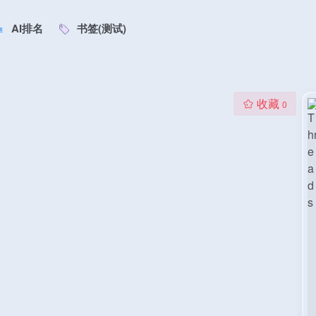
AI排名
书签(测试)
收藏
0