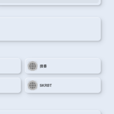
搜番
SKRBT