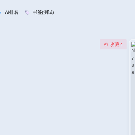
AI排名
书签(测试)
收藏
0