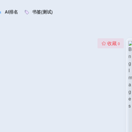
AI排名
书签(测试)
收藏
0