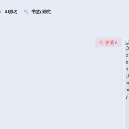
AI排名
书签(测试)
收藏
0