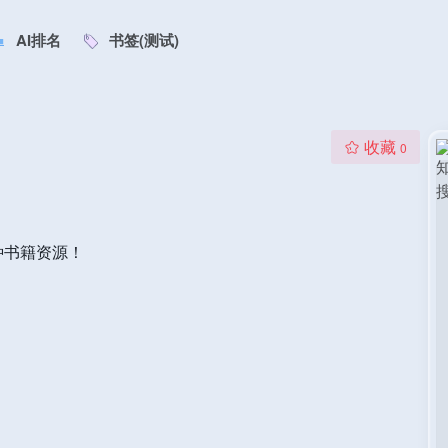
AI排名
书签(测试)
收藏
0
种书籍资源！