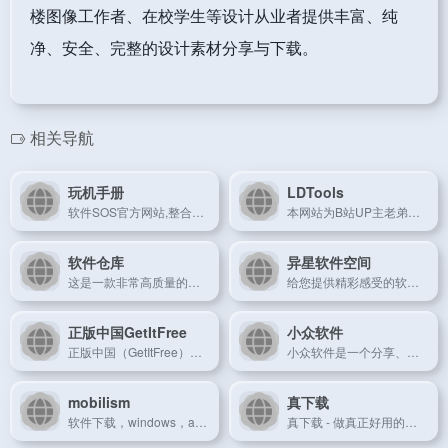
楼图像工作者、在校学生等设计从业者提供丰富、纯
净、安全、完整的设计素材分享与下载。
相关导航
玩机手册
LDTools
软件SOS官方网站,整合软件安装教程：Office、PS、PR、AE、C4D、Axure、CAD、3DMax等常用办公、平面设计、室内设计软件等商业软件激活,提供Windows和Mac版本免费下载资源、安装使用教程分享。
本网站为B站UP主老弟一号的个人网站，用于提供装机工具索引文件下载与一些跳转服务
软件仓库
异星软件空间
这是一款非常高质量的软件下载网站，该网站不需要注册登陆，也没有任何的广告干扰，网站包含了非常多常用的软件下载，目前已经收集了385款软件，所有的软件都是免费下载的，没有任何的限制，强烈建议大家点赞收藏，防止急用！！！
给您提供精彩感受的软件博客！推荐精选好用实用的软件及资源，且有详细的图文评测介绍。大量绿色、好用软件及资源下载。
正版中国GetItFree
小众软件
正版中国（GetItFree）成立于2015年7月,以提供正版软件限时免费信息为途径,引导用户养成使用正版软件的习惯,以此促进国内版权氛围的改进。目前已经得到上百家软件开发者的支持！
小众软件是一个分享、体验、评测电脑软件、手机应用、互联网产品的网站
mobilism
真下载
软件下载，windows，android，iphone，ip...
真下载 - 做真正好用的资源下载站！