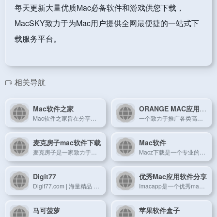
每天更新大量优质Mac必备软件和游戏供您下载，
MacSKY致力于为Mac用户提供全网最便捷的一站式下
载服务平台。
相关导航
Mac软件之家
ORANGE MAC应用商店
Mac软件之家旨在分享精选Mac软件,Mac破解软件,Mac游戏和Mac壁纸下载。每一个Mac软件都经过安装测试，确保100%可以使用。
一个致力于推广各类高品质软件并且完全免费的在线应用商店
麦克房子mac软件下载
Mac软件
麦克房子是一家致力于分享Mac苹果电脑软件的下载网站，提供专业的Mac装机软件、Mac游戏、Mac热门的开发和设计软件，打造精品苹果Mac免费应用下载平台。
Macz下载是一个专业的Mac苹果电脑软件下载网站，提供专业的Mac软件、Mac游戏、精品插件以及各类海量素材下载，mac下载网站有Mac平台上常用好用的软件，有时下热门好玩的Mac游戏，还有各类PS、AE插件、图片素材，以及各种实用的Mac资讯教程，致力于打造从软件到服务都是一流的Mac下载网站。
Digit77
优秀Mac应用软件分享
Digit77.com | 海量精品 Mac 应用免费分享
Imacapp是一个优秀mac软件推荐分享平台,提供众多免费mac应用软件下载和mac知识技巧,做苹果Macbook用户喜欢的网站.
马可菠萝
苹果软件盒子