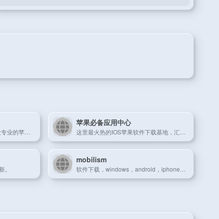
苹果必备应用中心
爱思助手官网-爱思助手是一款专业的苹果刷机助手、苹果越狱助手，同时配有爱思助手PC端、爱思助手mac版、爱思助手移动端、爱思加强版。专为苹果用户提供百万iPhone、iPad软件、游戏、铃声、壁纸资源安全快速免费下载。
这里最火热的IOS苹果软件下载基地，汇集了海量苹果IOS应用软件，常用最新的IOS必备应用推荐，最贴心的分享下载，让您轻松的找到您喜爱的软件！为广大的iPhone手机用户提供最新最快的Ios软件下载服务!
mobilism
更新。
软件下载，windows，android，iphone，ip...