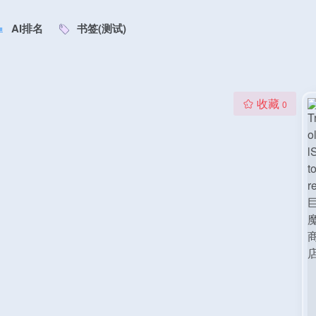
AI排名
书签(测试)
收藏
0