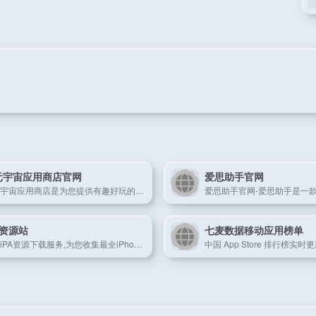
元宇宙应用商店官网
爱思助手官网
亿元宇宙应用商店是为您提供有趣好玩的app平台。
A资源站
七麦数据移动应用榜单
提供iPA资源下载服务,为您收集最全iPhone,iPad,iPod软件的IPA文件,IOS系统的资源ipa下载,还有更多原版砸壳,网球规则,螃蟹规则,圈X规则,数据备份,免费证书,开心版软件,越狱插件,尽在ipapark.com
中国 App Store 排行榜实时