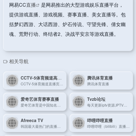
网易CC
直播
是网易推出的大型游戏娱乐直播平台，
提供游戏直播、游戏视频、赛事直播、美女直播等。包
括梦幻西游、大话西游、炉石传说、守望先锋、倩女幽
魂、荒野行动、终结者2、决战平安京等游戏直播。
相关导航
CCTV-5体育频道高清直播
腾讯体育直播
CCTV-5体育频道直播页提供CCTV-5体育频道24小时高清直播信号，是网民全天候收看CCTV-5的最佳平台。
腾讯体育直播
爱奇艺体育赛事直播
Tvzb论坛
爱奇艺体育是中国知名的体育赛事平台，提供西甲,网球,高尔夫等赛事直播,视频，新闻等，超多精彩内容，尽在爱奇艺体育网
每天更新iptv资源,IPTV源分享,IPTV交流,最新TV软件下载,TVBOX接口分享
Afreeca TV
哔哩哔哩直播
韩国最大最热门的直播平台
哔哩哔哩（bilibili）直播，在这里看见最年轻的生活方式，学习、游戏、电竞、宅舞、唱见、绘画、美食等等应有尽有，快来捕捉你最喜欢的up主最真实的一面吧！