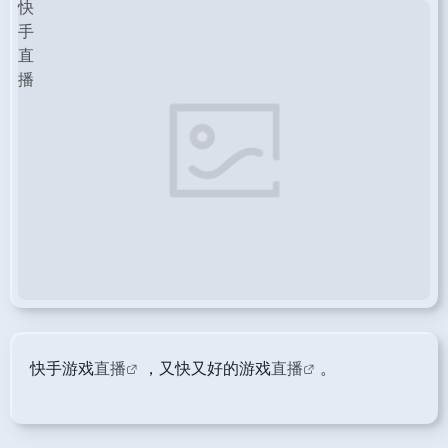
快手游戏
直播
，又快又好的游戏
直播
。