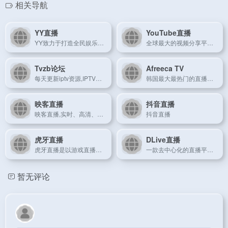
相关导航
YY直播
YouTube直播
YY致力于打造全民娱乐的互动直播平台，以多样的美女互动、优质的直播内容、极致的互动体验，满足用户音乐、舞蹈、户外等直播及绝地求生、王者荣耀等热门游戏直播的观看需求。
全球最大的视频分享平台之一，提供多种类型的直播内容，包括游戏、音乐、体育和新闻等。
Tvzb论坛
Afreeca TV
每天更新iptv资源,IPTV源分享,IPTV交流,最新TV软件下载,TVBOX接口分享
韩国最大最热门的直播平台
映客直播
抖音直播
映客直播,实时、高清、快捷、流畅的视频直播平台,中国全新的视频社交媒体,明星大咖、网络红人、时尚娱乐、高颜值、视频交友等尽在映客直播app
抖音直播
虎牙直播
DLive直播
虎牙直播是以游戏直播为主的弹幕式互动直播平台，累计注册用户2亿，提供热门游戏直播、电竞赛事直播与游戏赛事直播，手游直播等。包含英雄联盟lol，王者荣耀，绝地求生，和平精英等游戏直播，lol、dota2、dnf等热门游戏直播以及单机游戏、手游等游戏直播。
一款去中心化的直播平台，使用区块链技术来奖励其创作者和观众
暂无评论