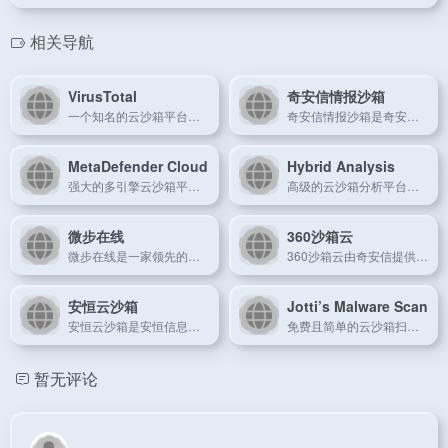
相关导航
VirusTotal
奇安信情报沙箱
一个知名的云沙箱平台，支持文件和URL扫描。
奇安信情报沙箱是奇安信推出的高级威胁情报分析平台，支持深度恶意软件分析。
MetaDefender Cloud
Hybrid Analysis
强大的多引擎云沙箱平台，适用于企业级需求。
高级的云沙箱分析平台，适用于深入的威胁检测。
微步在线
360沙箱云
微步在线是一家领先的网络安全威胁情报平台，提供全面的恶意软件分析和威胁检测服务。
360沙箱云由奇安信提供，致力于通过动态分析技术识别和防御恶意软件。
安恒云沙箱
Jotti’s Malware Scan
安恒云沙箱是安恒信息提供的专业恶意软件分析平台，支持多维度的威胁检测。
免费且简单的云沙箱扫描服务，适合快速检查文件。
暂无评论