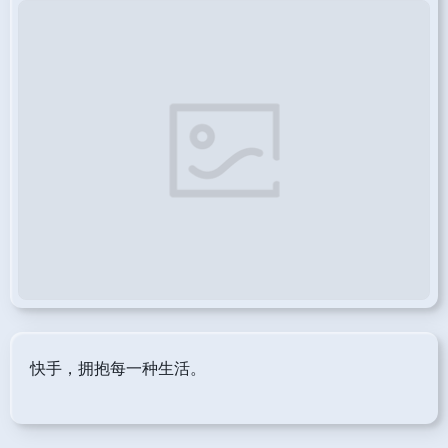
快手，拥抱每一种生活。