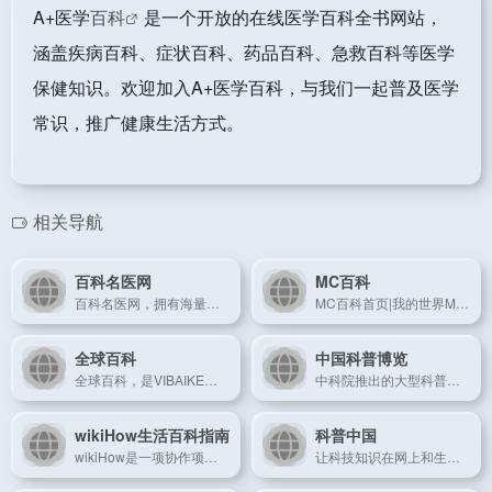
A+医学
百科
是一个开放的在线医学百科全书网站，
涵盖疾病百科、症状百科、药品百科、急救百科等医学
保健知识。欢迎加入A+医学百科，与我们一起普及医学
常识，推广健康生活方式。
相关导航
百科名医网
MC百科
百科名医网，拥有海量的精准医学内容，为大众提供了可靠、科学、实用的健康科普知识，让大众面对网络医疗健康信息不再迷茫。
MC百科首页|我的世界MOD百科，提供Minecraft(我的世界)MOD(模组)物品资料介绍教程攻略和MOD下载。
全球百科
中国科普博览
全球百科，是VIBAIKE微全球百科的简称，成立于2015年，是全球首个专门针对企业、机构、个人服务的付费商业百科平台，全球百科提供更系统的企业百科词条创建、人物百科词条创建、机构微百科创建等百科词条服务。
中科院推出的大型科普网站
wikiHow生活百科指南
科普中国
wikiHow是一项协作项目，目标是建立世界最大的最高质量的指导手册。无论您想做什么，我们的多语种指导手册都可以为您提供免费的逐步指导。
让科技知识在网上和生活中流行