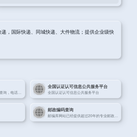
快递，国际快递、同城快递、大件物流；提供企业级快
全国认证认可信息公共服务平台
本站提供手机及固话电话号码查询，电话号码归属地查询，全国企事业单位电话号码查询，电话号码认证，电话号码举报，智能号码等服务
全国认证认可信息公共服务平台
邮政编码查询
邮编库网站已经提供超过20年的专业邮政编码查询服务，包括国内任意地址邮编查询、国际邮编查询等，并新增了地理位置服务功能，实现了任意地址所属街道办事处、居委会、兴趣点查询等功能。