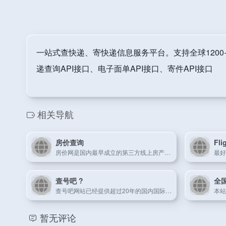
一站式查快递、寄快递信息服务平台。支持全球120
递查询API接口、电子面单API接口、寄件API接口
相关导航
房价查询
Fl
房价网是国内最早成立的第三方线上房产估价平台，建立了中国领先的房产大数据库（CPDB），提供全国367个城市基于地址的房产大数据服务。
查号吧 ?
全
查号吧网站已经提供超过20年的国内国际长途电话区号、手机归属地查询、骗子号码曝光、固定电话号码库等服务，具有多语言版本、可适配智能手机、平板电脑以及app版本和微信小程序，是您查询电话区号、手机归属、特殊号码的方便、可靠帮手！
暂无评论