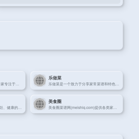
乐做菜
网上厨房成立于2010年，是一家专注于分享家常菜，烘焙，辅食，减肥餐，月子餐，宝宝餐等做法及知识的菜谱大全网站，聚集了近5000名优质的签约作者，拥有300多万道原创菜谱及10万多个厨艺教学视频，是一个为广大的美食爱好者提供学习，交流及分享的美食社区。
乐做菜是一个致力于分享家常菜谱和特色菜谱的网站，提供丰富的家常菜谱、食谱、菜谱大全和烹饪技巧，旨在为厨师和美食爱好者提供一个交流分享菜谱的平台。在这里可以找到各种各样的菜谱，包括家常菜、特色菜、小吃、甜点等等美食，无论您是初学者还是资深厨师，都能在这里找到适合自己的菜谱。
美食圈
下厨房美食菜谱网倡导在家烹饪、健康的生活方式，提供有版权的实用菜谱做法与饮食知识，提供厨师和美食爱好者一个记录、分享的平台。
美食圈菜谱网(meishiq.com)提供各类家常菜、美食的做法大全,菜谱使用高清图文介绍，家庭必备的实用厨艺小技巧。详细的菜谱制作过程，让烹饪变成艺术，享受厨房里的乐趣！