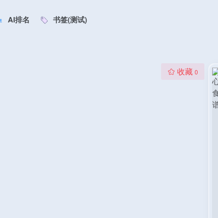
AI排名
书签(测试)
收藏
0