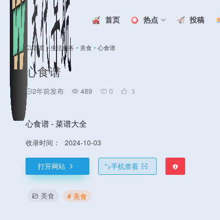
首页
热点
投稿
首页
•
生活服务
•
美食
•
心食谱
心食谱
2年前发布
489
0
3
心食谱 - 菜谱大全
收录时间：
2024-10-03
打开网站
">
手机查看
美食
# 美食