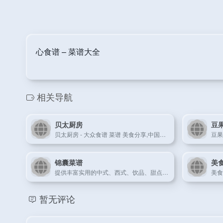
心食谱 – 菜谱大全
相关导航
贝太厨房
豆
贝太厨房 - 大众食谱 菜谱 美食分享,中国最具人气的一站式美食厨艺生活门户
锦囊菜谱
美
提供丰富实用的中式、西式、饮品、甜点等多种菜系的食谱和烹饪技巧，让您在家也能尝遍全球美食。更有不同场合下的餐桌礼仪、餐具知识等精彩内容，为您传递健康生活、美食之美、亲情之重。
暂无评论