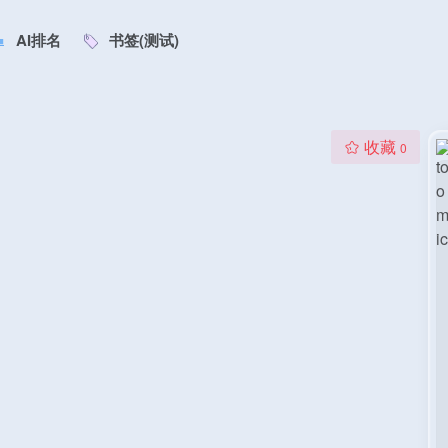
AI排名
书签(测试)
收藏
0