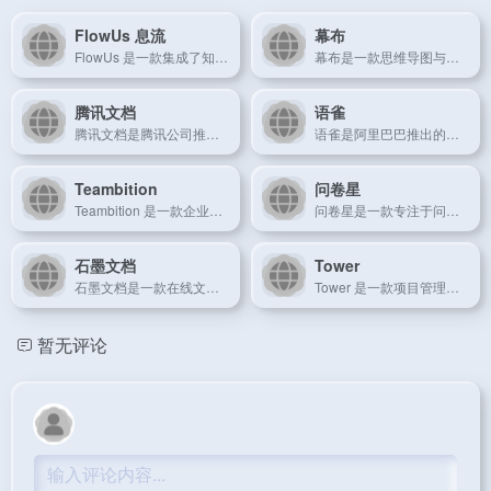
FlowUs 息流
幕布
FlowUs 是一款集成了知识管理、文档编辑和团队协作的多功能工具，致力于打造一个高效的工作空间，帮助团队快速构建协作流程，管理知识并提升工作效率。
幕布是一款思维导图与笔记结合的协作工具，能够帮助用户清晰地整理思路、构建逻辑框架，适合知识管理、项目管理、团队协作等多种场景。
腾讯文档
语雀
腾讯文档是腾讯公司推出的一款在线文档协作工具，支持多人实时编辑、文件管理与分享，致力于提高团队办公效率和协作能力。
语雀是阿里巴巴推出的一款企业级知识管理工具，旨在帮助团队和企业实现文档协作、知识共享、内容管理和团队沟通的整合。
Teambition
问卷星
Teambition 是一款企业级的团队协作平台，提供任务管理、文件共享、日程安排等一体化的工作流解决方案，帮助团队提升工作效率。
问卷星是一款专注于问卷调查和数据收集的在线工具，提供灵活的问卷设计功能和强大的数据分析能力，广泛应用于市场研究、教育评估等领域。
石墨文档
Tower
石墨文档是一款在线文档协作平台，支持文本、表格、PPT等多种文档格式，旨在提供简洁高效的文档管理与团队协作体验。
Tower 是一款项目管理工具，专为团队协作设计。它通过清晰的任务分配、实时反馈和协作功能，帮助团队高效管理项目进程。
暂无评论