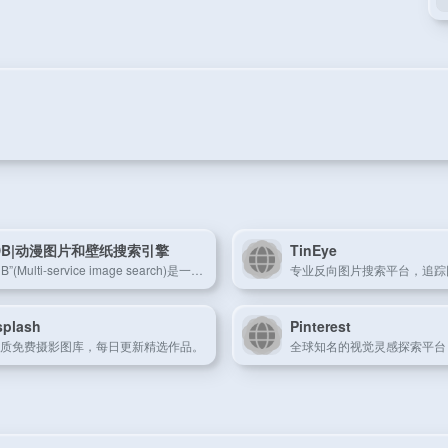
QDB|动漫图片和壁纸搜索引擎
TinEye
“IQDB”(Multi-service image search)是一个支持多平台站点的动漫、漫画、游戏壁纸搜索引擎，也可以说是以图搜图的网站，支持从文件上传或者输入图片URL地址来搜索，支持忽略颜色，支持的文件类型为jpeg、png、gif。
splash
Pinterest
质免费摄影图库，每日更新精选作品。