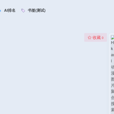
AI排名
书签(测试)
收藏
0