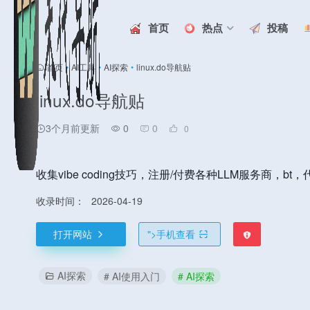
首页
热点
投稿
首页
•
AI工具
•
AI探索
•
linux.do导航贴
linux.do导航贴
3个月前更新
0
0
0
收集vibe coding技巧，注册/付费各种LLM服务商，bt
收录时间：
2026-04-19
打开网站
">
手机查看
AI探索
# AI使用入门
# AI探索