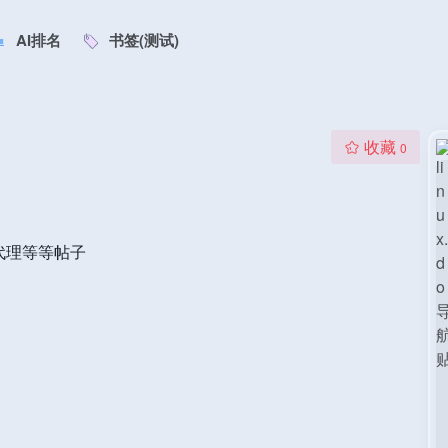
AI排名
书签(测试)
收藏
0
，代理等等帖子