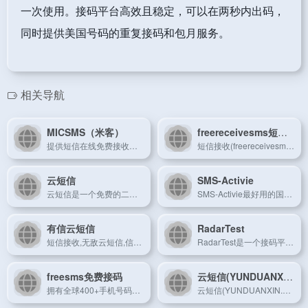
一次使用。接码平台高效且稳定，可以在两秒内出码，
同时提供美国号码的重复接码和包月服务。
相关导航
MICSMS（米客）
freereceivesms短信接收
提供短信在线免费接收，Receive SMS Online for Free,免费短信平台，在线短信接收，免费在线接收短信、虚拟手机号码申请，购买海外号码，购买号码，网站注册验证码、APP注册手机短信验证码，全自动接收短信验证码，手机验证码，验证码接收平台，短信验证码接收平台，接码网站，短信接收平台，免费短信,美国，加拿大，澳大利亚，英国电话号码
短信接收(freereceivesms.com)可以在线接收短信，接收短信验证码，显示迅速，比国外类似短信验证码接收更快捷。短信接收(freereceivesms.com)是免费的在线接收手机短信的平台，接短信、接验证码就来短信接收(freereceivesms.com)。
云短信
SMS-Activie
云短信是一个免费的二接接码平台（Free SMS Recieve），可以在线接收短信，接收短信验证码，显示迅速，每2天更新一次号码。在线短信接收平台,免费验证码接收平台,虚拟手机号接收短信app,哪个短信平台比较好,代收手机短信验证码,虚拟手机号码接收短信,国外短信接收平台,手机短信验证码,手机验证码平台,接码平台,短信验证码,验证码平台,云验证码平台,短信验证码是多少,手机短信验证码接收系统,验证码短信平台,虚拟手机号验证码平台,手机收不到验证码,手机验证码接收软件,免费的临时手机号软件
SMS-Activie最好用的国外接收短信接码平台.通过短信激活的虚拟号码在线接收短信。600多项服务的一次性注册号码。即时短信发送和低价格
有信云短信
RadarTest
短信接收,无敌云短信,信码通,有信云短信,超级云短信,本平台可以在线接收短信，接收短信验证码，显示迅速，比国外类似短信验证码接收更快捷。在线短信接收平台,免费验证码接收平台,虚拟手机号接收短信app,哪个短信平台比较好,代收手机短信验证码,虚拟手机号码接收短信,国外短信接收平台,手机短信验证码,手机验证码平台,接码平台,短信验证码,验证码平台,云验证码平台,短信验证码是多少,手机短信验证码接收系统,验证码短信平台,虚拟手机号验证码平台,手机收不到验证码,手机验证码接收软件,免费的临时手机号软件,手机获取验证码收费吗,虚拟手机验证码生成器,免费的临时手机号软件,网站验证码短信平台,接收手机验证码平台,发短信最便宜,手机收验证码服务,网站注册手机验证码，接码，接码平台，在线接码
RadarTest是一个接码平台网址导航
freesms免费接码
云短信(YUNDUANXIN.NET)
拥有全球400+手机号码的免费在线接码平台,提供隐私小号,一次性匿名手机短信验证码在线代接收发服务,不用购买手机卡,直接可使用的虚拟云短信.用于临时注册国内外网站,APP用户,保护个人信息不被泄露.提供国家包括(中国内地/大陆/香港/台湾,美国,英国,缅甸,韩国,日本)
云短信(YUNDUANXIN.NET)是一种免费服务，用于在线接收手机短信验证码。不需要注册。只需从下面的列表中选择您的电话号码即可。您可以使用它来接收来自FACEBOOK，TELEGRAM，WECHAT，VK，PAYPAL，ALIPAY等发来的手机短信验证码