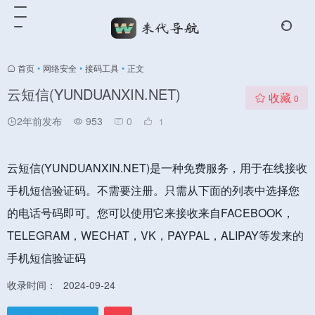
首页
•
网络安全
•
接码工具
•
正文
云短信(YUNDUANXIN.NET)
收藏
0
2年前发布
953
0
1
云短信(YUNDUANXIN.NET)是一种免费服务，用于在线接收
手机短信验证码。不需要注册。只需从下面的列表中选择您
的电话号码即可。您可以使用它来接收来自FACEBOOK，
TELEGRAM，WECHAT，VK，PAYPAL，ALIPAY等发来的
手机短信验证码
收录时间：
2024-09-24