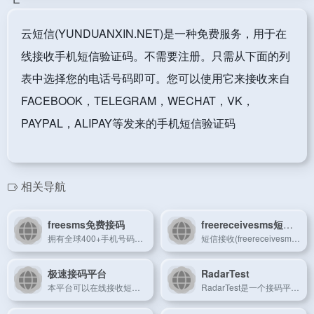
云短信(YUNDUANXIN.NET)是一种免费服务，用于在
线接收手机短信验证码。不需要注册。只需从下面的列
表中选择您的电话号码即可。您可以使用它来接收来自
FACEBOOK，TELEGRAM，WECHAT，VK，
PAYPAL，ALIPAY等发来的手机短信验证码
相关导航
freesms免费接码
freereceivesms短信接收
拥有全球400+手机号码的免费在线接码平台,提供隐私小号,一次性匿名手机短信验证码在线代接收发服务,不用购买手机卡,直接可使用的虚拟云短信.用于临时注册国内外网站,APP用户,保护个人信息不被泄露.提供国家包括(中国内地/大陆/香港/台湾,美国,英国,缅甸,韩国,日本)
短信接收(freereceivesms.com)可以在线接收短信，接收短信验证码，显示迅速，比国外类似短信验证码接收更快捷。短信接收(freereceivesms.com)是免费的在线接收手机短信的平台，接短信、接验证码就来短信接收(freereceivesms.com)。
极速接码平台
RadarTest
本平台可以在线接收短信，接收短信验证码，+86接码,+86 接码平台,比国外类似短信验证码接收更快捷。超级云短 信-真正免费的在线云短信接码平台，服务中国、美国、欧洲、加拿大等128个国家 | Receive SMS。 在线短信接收平台,免费验证码接收 平台,虚拟手机号接收短信app,哪个短信平台比较好,代收手机短信验证码,云短信，云短信验证码，云短信 中国, 云短信接收，云短信美国，云短信接码，接码平台，接码平台2021，云短信2021，接码 软件，接码平台推荐，接码号，接码短信平台，接码邮箱，云短信平台，云短信发送，云短信香港，云短信中国号码，Cloud SMS,SMS,Online message,短信验证接收，在线短信接收,sms_receive,短信接收,超 级云短信,短信验证码接收, 接码,接码平台,在线接码，虚拟手机号码 接收短信,国外短信接收平台,手机短信验证码,手机验证码平台,接 码平台,短信验证码,验证码平台,云验证码平台,短信验证码是多少,手机短信验证码接收系统,验证码短信平台,虚拟手机号验证码平台,手机收不到验证码,手机验证码接收软件,免费的临时手机号软件,手机获取验证码收费吗,虚拟手机验证码生成器,免费的临时手机号软件,网站验证码短信平台,接收手机验证码平台,发短信最便宜,手机收验证码服务,网站注册手机验证码，接码，接码平台，在线接码
RadarTest是一个接码平台网址导航