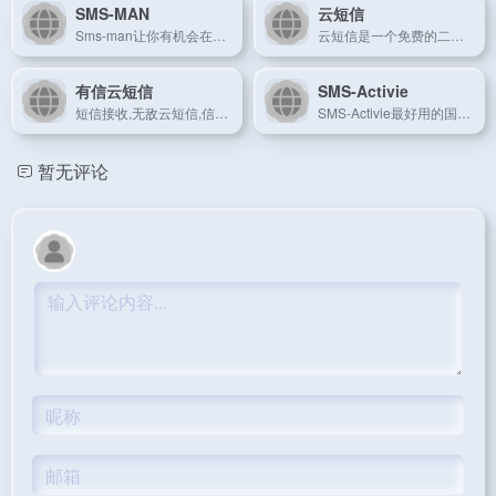
SMS-MAN
云短信
Sms-man让你有机会在网上以最优惠的价格购买一个虚拟号码来注册软件，比如：微信、QQ、小红书、知乎、豆瓣、抖音等大量热门软件！节省您大量时间并且保护隐私不被泄露。
云短信是一个免费的二接接码平台（Free SMS Recieve），可以在线接收短信，接收短信验证码，显示迅速，每2天更新一次号码。在线短信接收平台,免费验证码接收平台,虚拟手机号接收短信app,哪个短信平台比较好,代收手机短信验证码,虚拟手机号码接收短信,国外短信接收平台,手机短信验证码,手机验证码平台,接码平台,短信验证码,验证码平台,云验证码平台,短信验证码是多少,手机短信验证码接收系统,验证码短信平台,虚拟手机号验证码平台,手机收不到验证码,手机验证码接收软件,免费的临时手机号软件
有信云短信
SMS-Activie
短信接收,无敌云短信,信码通,有信云短信,超级云短信,本平台可以在线接收短信，接收短信验证码，显示迅速，比国外类似短信验证码接收更快捷。在线短信接收平台,免费验证码接收平台,虚拟手机号接收短信app,哪个短信平台比较好,代收手机短信验证码,虚拟手机号码接收短信,国外短信接收平台,手机短信验证码,手机验证码平台,接码平台,短信验证码,验证码平台,云验证码平台,短信验证码是多少,手机短信验证码接收系统,验证码短信平台,虚拟手机号验证码平台,手机收不到验证码,手机验证码接收软件,免费的临时手机号软件,手机获取验证码收费吗,虚拟手机验证码生成器,免费的临时手机号软件,网站验证码短信平台,接收手机验证码平台,发短信最便宜,手机收验证码服务,网站注册手机验证码，接码，接码平台，在线接码
SMS-Activie最好用的国外接收短信接码平台.通过短信激活的虚拟号码在线接收短信。600多项服务的一次性注册号码。即时短信发送和低价格
暂无评论