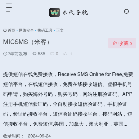
首页
•
网络安全
•
接码工具
•
正文
MICSMS（米客）
收藏
0
2年前发布
535
0
1
提供短信在线免费接收，Receive SMS Online for Free,免费
短信平台，在线短信接收，免费在线接收短信、虚拟手机号
码申请，购买海外号码，购买号码，网站注册验证码、APP
注册手机短信验证码，全自动接收短信验证码，手机验证
码，验证码接收平台，短信验证码接收平台，接码网站，短
信接收平台，免费短信,美国，加拿大，澳大利亚，英国...
收录时间：
2024-09-24