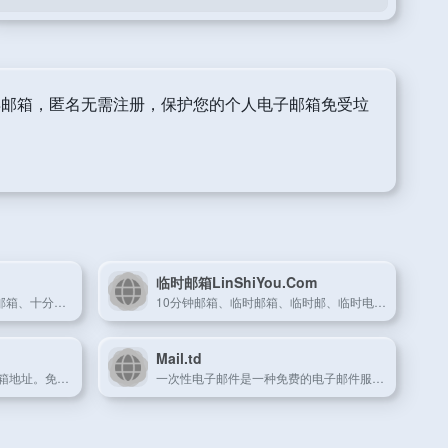
丢弃邮箱，匿名无需注册，保护您的个人电子邮箱免受垃
临时邮箱LinShiYou.Com
BccTo.ME临时邮箱、10分钟邮箱、十分钟邮箱、临时邮、临时Email、快速注册Email、自动刷新接收！
10分钟邮箱、临时邮箱、临时邮、临时电子邮箱、24小时邮箱、一次性邮箱、匿名邮箱、安全邮箱、临时Email、快速注册Email、自动刷新接收
Mail.td
YOPmail提供临时和匿名的邮箱地址。免费的临时邮箱来避免垃圾邮件
一次性电子邮件是一种免费的电子邮件服务，您可以通过它接收电子邮件。 也称为：tempmail、10minutemail、10minmail、一次性邮件、匿名邮箱、假邮件生成器、可丢弃邮箱、临时电子邮箱、公共邮箱，保护您的个人邮件免受垃圾邮件侵害。