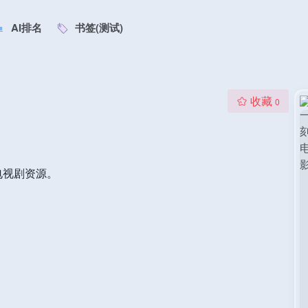
AI排名
书签(测试)
收藏
0
电视剧资源。