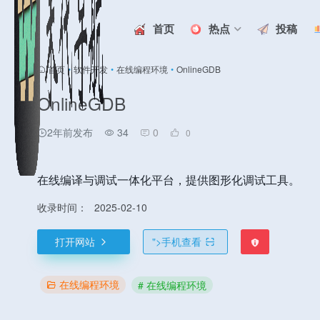
首页
热点
投稿
首页
•
软件开发
•
在线编程环境
•
OnlineGDB
OnlineGDB
2年前发布
34
0
0
在线编译与调试一体化平台，提供图形化调试工具。
收录时间：
2025-02-10
打开网站
">
手机查看
在线编程环境
# 在线编程环境