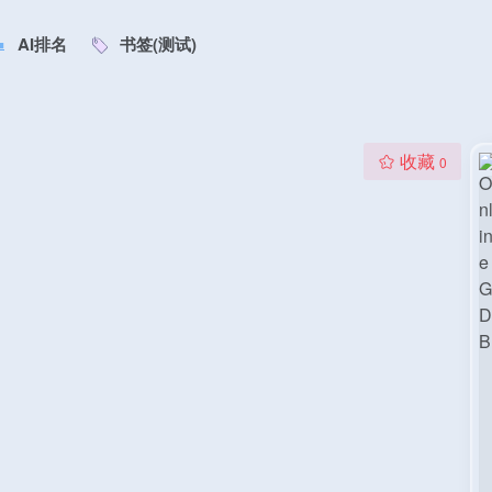
AI排名
书签(测试)
收藏
0