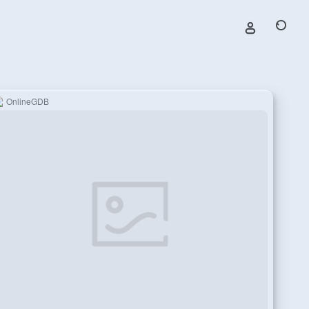
OnlineGDB