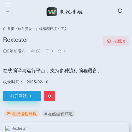
首页
•
软件开发
•
在线编程环境
•
正文
Rextester
收藏
0
2年前发布
28
0
0
在线编译与运行平台，支持多种流行编程语言。
收录时间：
2025-02-10
打开网站
在线编程环境
# 在线编程环境
Rextester