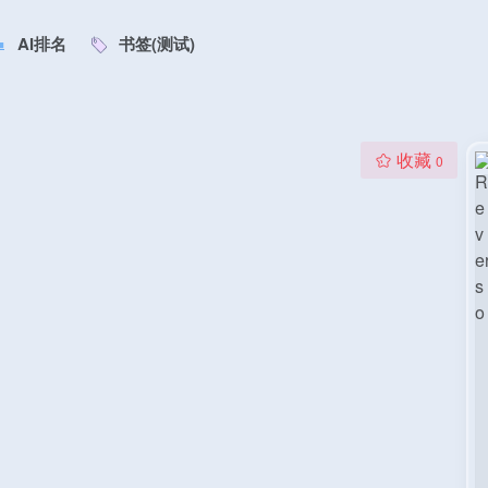
AI排名
书签(测试)
收藏
0