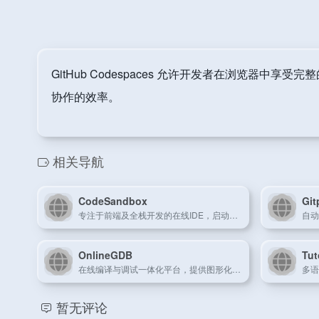
GitHub Codespaces 允许开发者在浏览器中享
协作的效率。
相关导航
CodeSandbox
Git
专注于前端及全栈开发的在线IDE，启动快速体验顺畅。
OnlineGDB
Tut
在线编译与调试一体化平台，提供图形化调试工具。
暂无评论